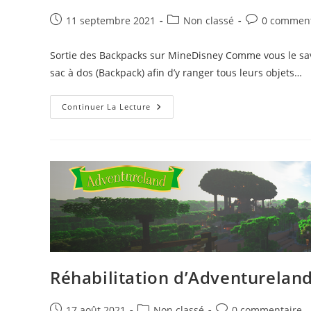
Publication
Post
Commentaire
11 septembre 2021
Non classé
0 comment
publiée :
category:
de
la
Sortie des Backpacks sur MineDisney Comme vous le savez
publication :
sac à dos (Backpack) afin d’y ranger tous leurs objets…
Sortie
Continuer La Lecture
Des
Backpacks
Sur
MineDisney
Réhabilitation d’Adventurelan
Publication
Post
Commentaires
17 août 2021
Non classé
0 commentaire