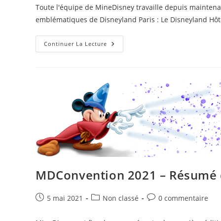
la
Toute l'équipe de MineDisney travaille depuis maintenan
publication :
emblématiques de Disneyland Paris : Le Disneyland Hôte
Ouverture
Continuer La Lecture
Du
Disneyland
Hôtel
Sur
MineDisney
MDConvention 2021 – Résumé d
Publication
Post
Commentaires
5 mai 2021
Non classé
0 commentaire
publiée :
category:
de
la