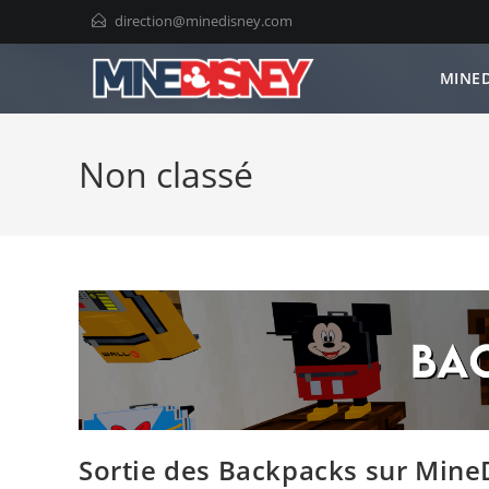
Skip
direction@minedisney.com
to
content
MINED
Non classé
Sortie des Backpacks sur Mine