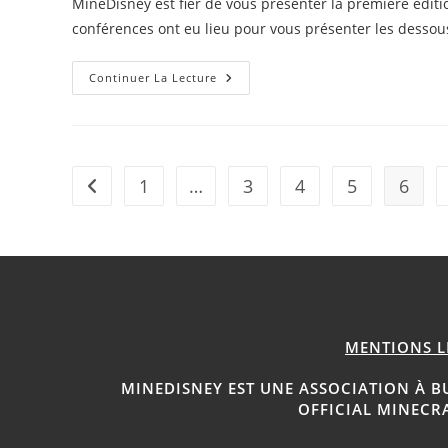
MineDisney est fier de vous présenter la première édit
publication :
conférences ont eu lieu pour vous présenter les desso
MDConvention
Continuer La Lecture
2021
–
Résumé
De
La
Convention
Entertainment
1
…
3
4
5
6
Go to the previous page
MENTIONS L
MINEDISNEY EST UNE ASSOCIATION À B
OFFICIAL MINECR