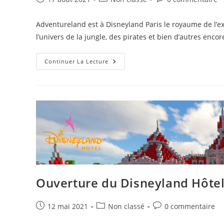
publiée :
category:
de
la
Adventureland est à Disneyland Paris le royaume de l’e
publication :
l’univers de la jungle, des pirates et bien d’autres encor
Réhabilitation
Continuer La Lecture
D’Adventureland
2021
Ouverture du Disneyland Hôte
Publication
Post
Commentaires
12 mai 2021
Non classé
0 commentaire
publiée :
category:
de