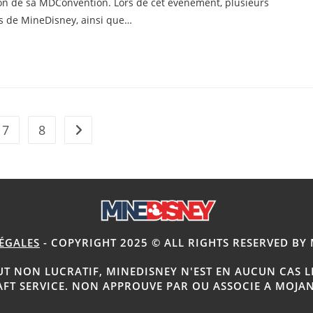
ion de sa MDConvention. Lors de cet événement, plusieurs
us de MineDisney, ainsi que…
7
8
Aller à la page suivante
ÉGALES
- COPYRIGHT 2025 © ALL RIGHTS RESERVED BY
UT NON LUCRATIF, MINEDISNEY N'EST EN AUCUN CAS L
AFT SERVICE. NON APPROUVE PAR OU ASSOCIE A MOJA