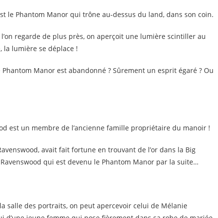
’est le Phantom Manor qui trône au-dessus du land, dans son coin.
si l’on regarde de plus près, on aperçoit une lumière scintiller au
, la lumière se déplace !
que Phantom Manor est abandonné ? Sûrement un esprit égaré ? Ou
od est un membre de l’ancienne famille propriétaire du manoir !
 Ravenswood, avait fait fortune en trouvant de l’or dans la Big
ir Ravenswood qui est devenu le Phantom Manor par la suite…
 la salle des portraits, on peut apercevoir celui de Mélanie
 celui d’une jeune femme qui pose fièrement dans sa robe de mariée.