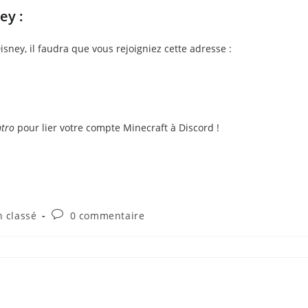
ey :
sney, il faudra que vous rejoigniez cette adresse :
ntro
pour lier votre compte Minecraft à Discord !
Commentaires
 classé
0 commentaire
y:
de
la
publication :