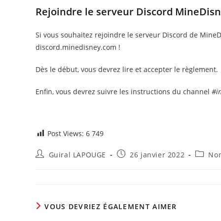
Rejoindre le serveur Discord MineDisn
Si vous souhaitez rejoindre le serveur Discord de MineDi
discord.minedisney.com !
Dès le début, vous devrez lire et accepter le règlement.
Enfin, vous devrez suivre les instructions du channel
#i
REJOINDRE LE SERVEUR DISCORD MINEDISNEY
Post Views:
6 749
Auteur/autrice
Publication
Post
Guiral LAPOUGE
26 janvier 2022
Non
de
publiée :
categor
la
publication :
VOUS DEVRIEZ ÉGALEMENT AIMER