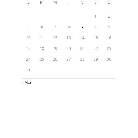
L
M
M
J
V
S
D
1
2
3
4
5
6
7
8
9
10
11
12
13
14
15
16
17
18
19
20
21
22
23
24
25
26
27
28
29
30
31
« Mai