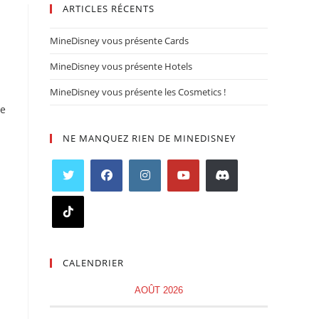
ARTICLES RÉCENTS
MineDisney vous présente Cards
MineDisney vous présente Hotels
MineDisney vous présente les Cosmetics !​
he
NE MANQUEZ RIEN DE MINEDISNEY
Opens
Opens
Opens
Opens
Opens
in
in
in
in
in
a
a
a
a
a
Opens
new
new
new
new
new
in
CALENDRIER
tab
tab
tab
tab
tab
a
new
AOÛT 2026
tab